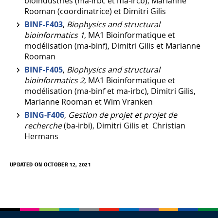
bioindustries (
ma-irbc
et
ma-ircb
), Marianne
Rooman (coordinatrice) et Dimitri Gilis
BINF-F403
,
Biophysics and structural
bioinformatics 1
, MA1 Bioinformatique et
modélisation (
ma-binf
), Dimitri Gilis et Marianne
Rooman
BINF-F405
,
Biophysics and structural
bioinformatics 2
, MA1 Bioinformatique et
modélisation (
ma-binf
et
ma-irbc
), Dimitri Gilis,
Marianne Rooman et Wim Vranken
BING-F406
,
Gestion de projet et projet de
recherche
(
ba-irbi
), Dimitri Gilis et Christian
Hermans
UPDATED ON OCTOBER 12, 2021