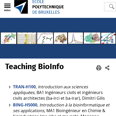
MENU
Teaching BioInfo
Polytech
3BIO
BioInfo
Teaching
TRAN-H100
,
Introduction aux sciences
appliquées
, BA1 Ingénieurs civils et ingénieurs
civils architectes (
ba-irci
et
ba-irar
), Dimitri Gilis
BING-H5000
,
Introduction à la bioinformatique et
ses applications
, MA1 Bioingénieur en Chimie &